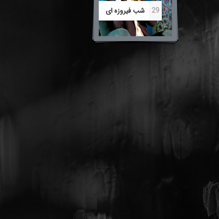
29
شب فیروزه ای