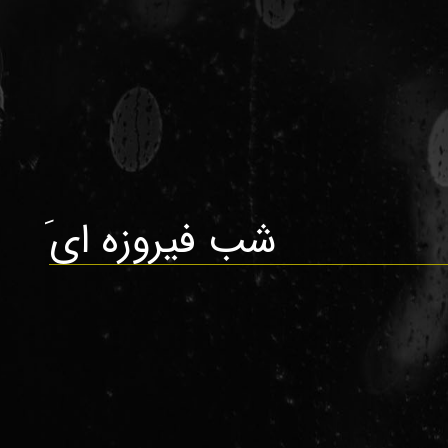
َشب فیروزه ای